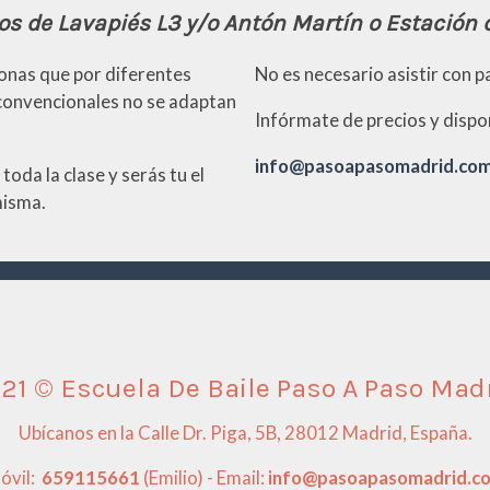
os de Lavapiés L3 y/o Antón Martín o Estación d
sonas que por diferentes
No es necesario asistir con pa
convencionales no se adaptan
Infórmate de precios y dispon
info@pasoapasomadrid.co
oda la clase y serás tu el
misma.
21 © Escuela De Baile Paso A Paso Mad
Ubícanos en la Calle Dr. Piga, 5B, 28012 Madrid, España.
óvil:
659115661
(Emilio) - Email:
info@pasoapasomadrid.c