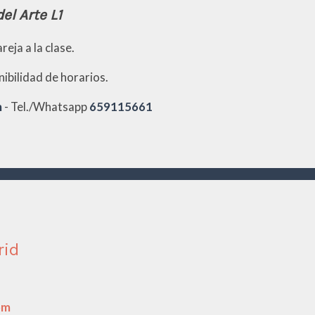
el Arte L1
reja a la clase.
ibilidad de horarios.
m
- Tel./Whatsapp
659115661
rid
om